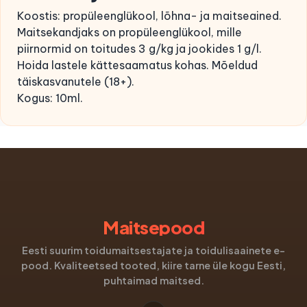
Koostis: propüleenglükool, lõhna- ja maitseained.
Maitsekandjaks on propüleenglükool, mille
piirnormid on toitudes 3 g/kg ja jookides 1 g/l.
Hoida lastele kättesaamatus kohas. Mõeldud
täiskasvanutele (18+).
Kogus: 10ml.
Maitsepood
Eesti suurim toidumaitsestajate ja toidulisaainete e-
pood. Kvaliteetsed tooted, kiire tarne üle kogu Eesti,
puhtaimad maitsed.