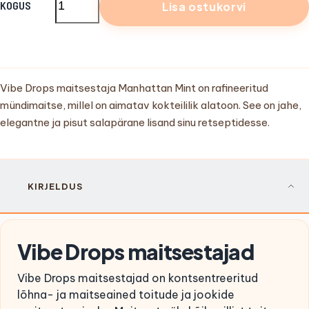
KOGUS
Lisa ostukorvi
Vibe Drops maitsestaja
Manhattan Mint
on rafineeritud
mündimaitse, millel on aimatav kokteililik alatoon. See on jahe,
elegantne ja pisut salapärane lisand sinu retseptidesse.
KIRJELDUS
Vibe Drops maitsestajad
Vibe Drops maitsestajad on kontsentreeritud
lõhna- ja maitseained toitude ja jookide