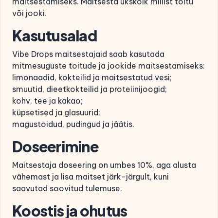
maitsestamiseks. Maitsesta ükskõik millist toitu
või jooki.
Kasutusalad
Vibe Drops maitsestajaid saab kasutada
mitmesuguste toitude ja jookide maitsestamiseks:
limonaadid, kokteilid ja maitsestatud vesi;
smuutid, dieetkokteilid ja proteiinijoogid;
kohv, tee ja kakao;
küpsetised ja glasuurid;
magustoidud, pudingud ja jäätis.
Doseerimine
Maitsestaja doseering on umbes 10%, aga alusta
vähemast ja lisa maitset järk-järgult, kuni
saavutad soovitud tulemuse.
Koostis ja ohutus