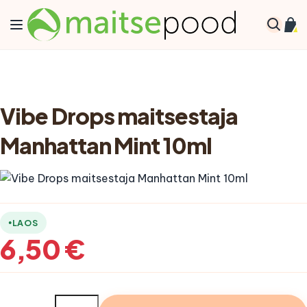
Skip to Content
Toggle Nav
Min
Otsi
Vibe Drops maitsestaja
Manhattan Mint 10ml
LAOS
6,50 €