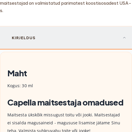
maitsestajad on valmistatud parimatest koostisosadest USA-
s.
KIRJELDUS
Maht
Kogus: 30 ml
Capella maitsestaja omadused
Maitsesta ükskõik missugust toitu või jooki. Maitsestajad
ei sisalda magusaineid - magususe lisamise jätame Sinu
teha. Valmista suhkruvabu toite või jooke!