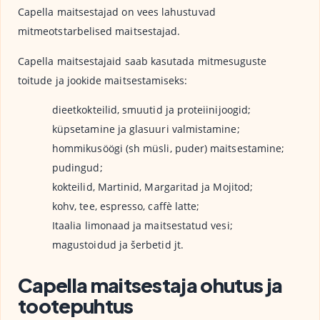
Capella maitsestajad on vees lahustuvad
mitmeotstarbelised maitsestajad.
Capella maitsestajaid saab kasutada mitmesuguste
toitude ja jookide maitsestamiseks:
dieetkokteilid, smuutid ja proteiinijoogid;
küpsetamine ja glasuuri valmistamine;
hommikusöögi (sh müsli, puder) maitsestamine;
pudingud;
kokteilid, Martinid, Margaritad ja Mojitod;
kohv, tee, espresso, caffè latte;
Itaalia limonaad ja maitsestatud vesi;
magustoidud ja šerbetid jt.
Capella maitsestaja ohutus ja
tootepuhtus