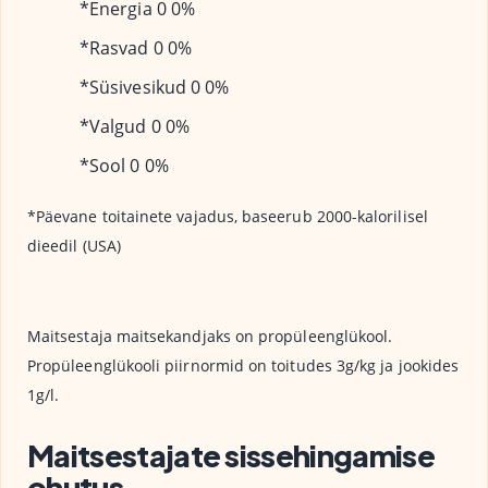
*Energia 0 0%
*Rasvad 0 0%
*Süsivesikud 0 0%
*Valgud 0 0%
*Sool 0 0%
*Päevane toitainete vajadus, baseerub 2000-kalorilisel
dieedil (USA)
Maitsestaja maitsekandjaks on propüleenglükool.
Propüleenglükooli piirnormid on toitudes 3g/kg ja jookides
1g/l.
Maitsestajate sissehingamise
ohutus