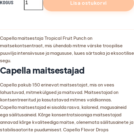
KOGUS
Lisa ostukorvi
Capella maitsestaja
Tropical Fruit Punch
on
maitsekontsentraat, mis ühendab mitme värske troopilise
puuvilja intensiivsuse ja magususe, luues särtsaka ja eksootilise
segu.
Capella maitsestajad
Capella pakub 150 erinevat maitsestajat, mis on vees
lahustuvad, mitmekülgsed ja maitsvad. Maitsestajad on
kontsentreeritud ja kasutatavad mitmes valdkonnas.
Capella maitsestajad ei sisalda rasva, kaloreid, magusaineid
ega säilitusaineid. Kõrge konsentratsiooniga maitsestajad
annavad kõrge kvaliteediga maitse, olenemata säilitusainete ja
stabilisaatorite puudumisest. Capella Flavor Drops