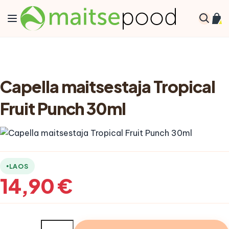
Skip to Content
Toggle Nav
Min
Otsi
Capella maitsestaja Tropical
Fruit Punch 30ml
LAOS
14,90 €