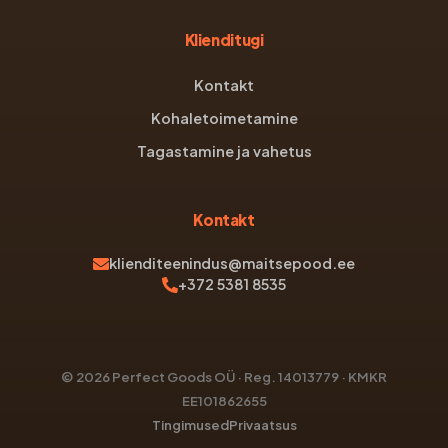
Klienditugi
Kontakt
Kohaletoimetamine
Tagastamine ja vahetus
Kontakt
klienditeenindus@maitsepood.ee
+372 5381 8535
© 2026 Perfect Goods OÜ · Reg. 14013779 · KMKR
EE101862655
Tingimused
Privaatsus