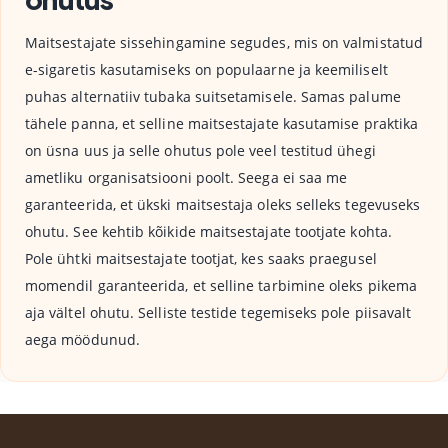
Maitsestajate sissehingamine segudes, mis on valmistatud
e-sigaretis kasutamiseks on populaarne ja keemiliselt
puhas alternatiiv tubaka suitsetamisele. Samas palume
tähele panna, et selline maitsestajate kasutamise praktika
on üsna uus ja selle ohutus pole veel testitud ühegi
ametliku organisatsiooni poolt. Seega ei saa me
garanteerida, et ükski maitsestaja oleks selleks tegevuseks
ohutu. See kehtib kõikide maitsestajate tootjate kohta.
Pole ühtki maitsestajate tootjat, kes saaks praegusel
momendil garanteerida, et selline tarbimine oleks pikema
aja vältel ohutu. Selliste testide tegemiseks pole piisavalt
aega möödunud.